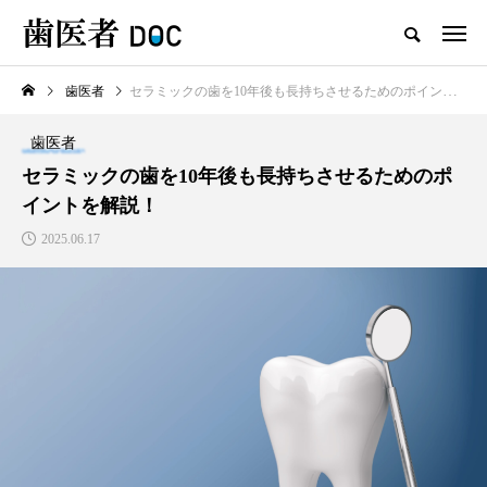
歯医者
セラミックの歯を10年後も長持ちさせるためのポイントを解説！
TOP
歯医者
新着記事
セラミックの歯を10年後も長持ちさせるためのポ
イントを解説！
歯医者
2025.06.17
セラミックの歯の磨き方は普
通の歯と同じで大丈夫？正し