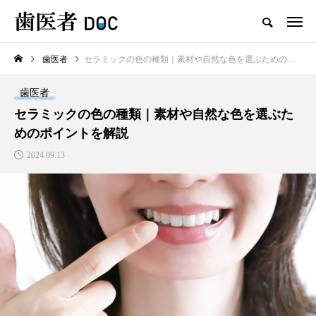
歯医者
セラミックの色の種類｜素材や自然な色を選ぶためのポイントを解説
TOP
歯医者
新着記事
セラミックの色の種類｜素材や自然な色を選ぶた
めのポイントを解説
歯医者
2024.09.13
セラミックの歯の磨き方は普
通の歯と同じで大丈夫？正し