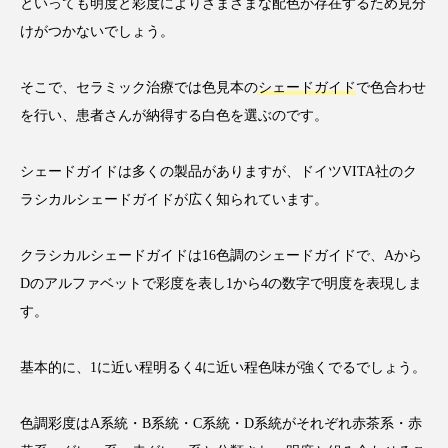
といっても明度と彩度によりさまざまな配色が存在するため見分
けがつかないでしょう。
そこで、セラミック治療では色見本の
シェードガイド
で色合わせ
を行い、患者さんが納得する白色を選ぶのです。
シェードガイドは多くの製品がありますが、ドイツVITA社のク
ラシカルシェードガイドが広く知られています。
クラシカルシェードガイドは16色調のシェードガイドで、Aから
Dのアルファベットで彩度を表し1から4の数字で明度を表現しま
す。
基本的に、1に近い程明るく4に近い程色味が強くでるでしょう。
色調彩度はA系統・B系統・C系統・D系統がそれぞれ赤茶系・赤