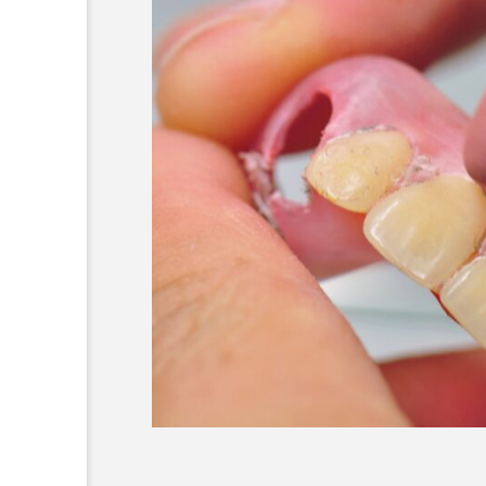
セラミックの歯の磨き方は
の歯と同じで大丈夫？正し
き方や注意点、長持ちさせ
イントを解説
2025.12.21
コラム
セラミック