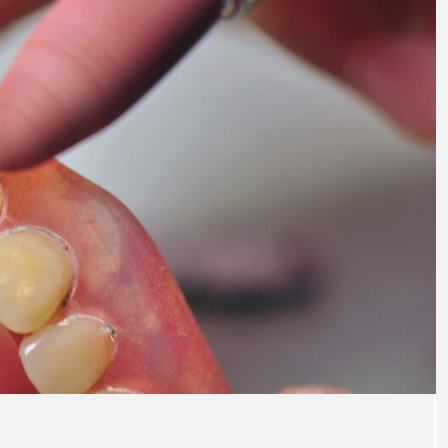
普通
い磨
るポ
注目のトピック