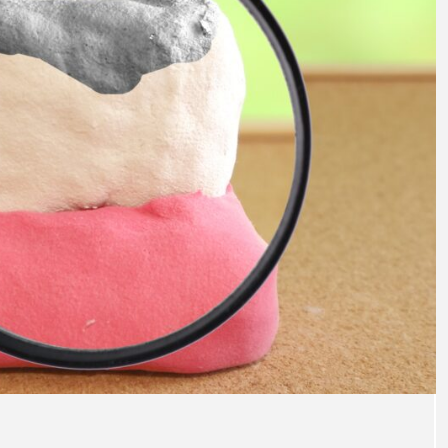
普通
い磨
るポ
注目のトピック