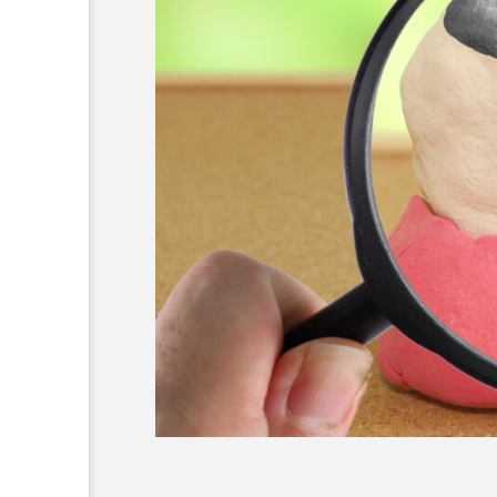
セラミックの歯の磨き方は
の歯と同じで大丈夫？正し
き方や注意点、長持ちさせ
イントを解説
2025.12.21
コラム
セラミック