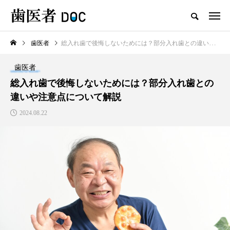
歯医者
総入れ歯で後悔しないためには？部分入れ歯との違いや注意点について解説
TOP
歯医者
新着記事
総入れ歯で後悔しないためには？部分入れ歯との
違いや注意点について解説
歯医者
2024.08.22
セラミックの歯の磨き方は普
通の歯と同じで大丈夫？正し