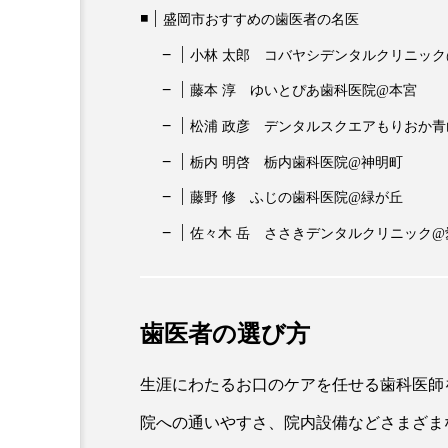
盛岡市おすすめの歯医者の名医
小林 太郎 コバヤシデンタルクリニック
藤本 淳 ゆいとぴあ歯科医院@本宮
松浦 政彦 デンタルスクエアもりおか青
栃内 明啓 栃内歯科医院@神明町
藤野 修 ふじの歯科医院@緑が丘
佐々木 岳 ささきデンタルクリニック@
歯医者の選び方
生涯にわたるお口のケアを任せる歯科医師
院への通いやすさ、院内設備などさまざま