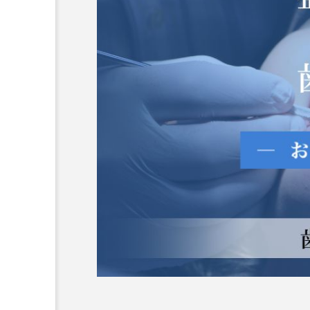
セラミックの歯の磨き方は
の歯と同じで大丈夫？正し
き方や注意点、長持ちさせ
イントを解説
2025.12.21
コラム
セラミック