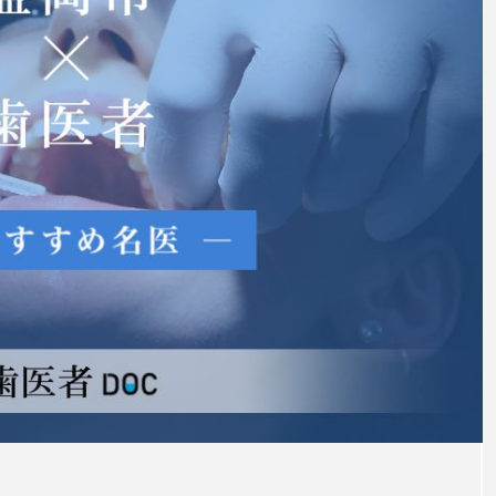
普通
い磨
るポ
注目のトピック