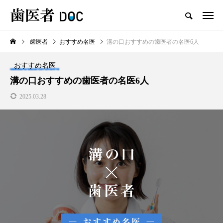
歯医者
おすすめ名医
溝の口おすすめの歯医者の名医6人
TOP
おすすめ名医
新着記事
溝の口おすすめの歯医者の名医6人
2025.03.28
歯医者
セラミックの歯の磨き方は普
通の歯と同じで大丈夫？正し