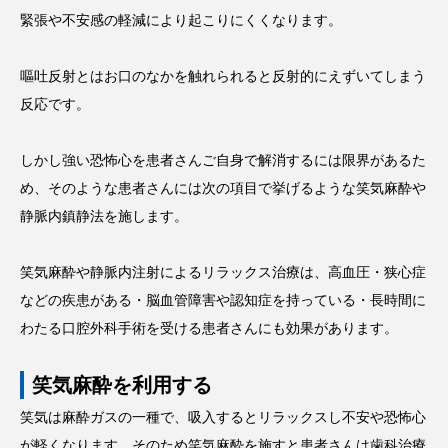
緊張や不安感の軽減により起こりにくくなります。
嘔吐反射とはお口のなかを触れられると反射的にえずいてしまう
反応です。
しかし強い恐怖心を患者さんご自身で解消するには限界があるた
め、そのような患者さんには次の項目で挙げるような笑気麻酔や
静脈内鎮静法を施します。
笑気麻酔や静脈内注射によるリラックス治療は、高血圧・狭心症
などの疾患がある・脳血管障害や認知症を持っている・長時間に
わたる口腔外科手術を受ける患者さんにも効果があります。
笑気麻酔を利用する
笑気は麻酔ガスの一種で、吸入するとリラックスし不安や恐怖心
が軽くなります。そのため
笑気麻酔
を施すと患者さんは歯科治療