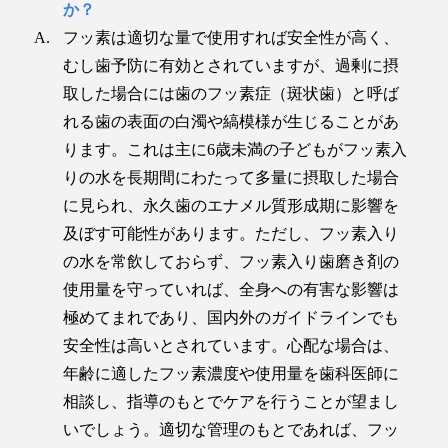
か？
フッ素は適切な量で使用すれば安全性が高く、
むし歯予防に有効とされていますが、過剰に摂
取した場合には歯のフッ素症（斑状歯）と呼ば
れる歯の表面の白濁や縞模様が生じることがあ
ります。これは主に6歳未満の子どもがフッ素入
りの水を長期間にわたって多量に摂取した場合
に見られ、永久歯のエナメル質形成期に影響を
及ぼす可能性があります。ただし、フッ素入り
の水を常飲しておらず、フッ素入り歯磨き剤の
使用量を守っていれば、全身への有害な影響は
極めてまれであり、国内外のガイドラインでも
安全性は高いとされています。心配な場合は、
年齢に適したフッ素濃度や使用量を歯科医師に
相談し、指導のもとでケアを行うことが望まし
いでしょう。適切な管理のもとであれば、フッ