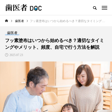
歯医者
フッ素塗布はいつから始めるべき？適切なタイミングやメリット、頻度、自宅で行う方法を解説
TOP
歯医者
新着記事
フッ素塗布はいつから始めるべき？適切なタイミ
ングやメリット、頻度、自宅で行う方法を解説
歯医者
2025.07.23
セラミックの歯の磨き方は普
通の歯と同じで大丈夫？正し