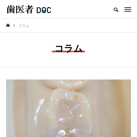
コラム
TOP
コラム
新着記事
歯医者
セラミックの歯の磨き方は普
通の歯と同じで大丈夫？正し