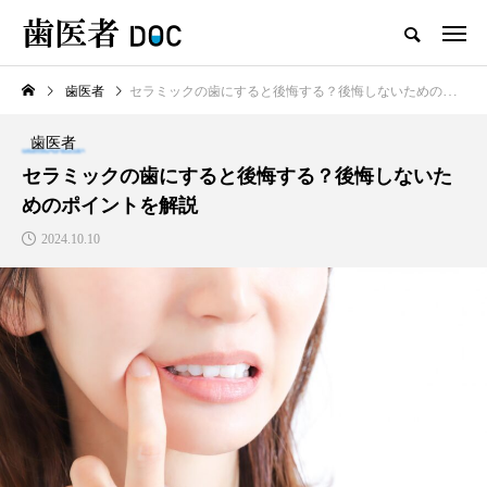
歯医者
セラミックの歯にすると後悔する？後悔しないためのポイントを解説
TOP
歯医者
新着記事
セラミックの歯にすると後悔する？後悔しないた
めのポイントを解説
歯医者
2024.10.10
セラミックの歯の磨き方は普
通の歯と同じで大丈夫？正し