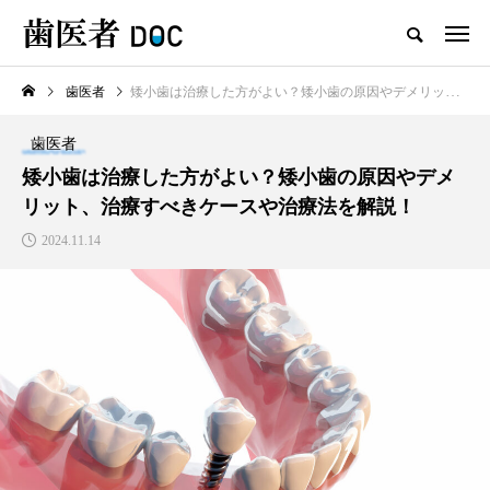
歯医者
矮小歯は治療した方がよい？矮小歯の原因やデメリット、治療すべきケースや治療法を解説！
TOP
歯医者
新着記事
矮小歯は治療した方がよい？矮小歯の原因やデメ
リット、治療すべきケースや治療法を解説！
歯医者
2024.11.14
セラミックの歯の磨き方は普
通の歯と同じで大丈夫？正し