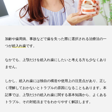
い磨き方や注意点、長持ちさ
せるポイントを解説
2025.12.21
注目のトピック
コラム
セラミック
加齢や歯周病、事故などで歯を失った際に選択される治療法の一
つが
総入れ歯
です。
なかでも、上顎だけを総入れ歯にしたいと考える方も少なくあり
ません。
しかし、総入れ歯には独自の構造や使用上の注意点があり、正し
く理解しておかないとトラブルの原因になることもあります。本
記事では、上顎だけの総入れ歯に関する基本知識から、よくある
トラブル、その対処法までをわかりやすく解説します。