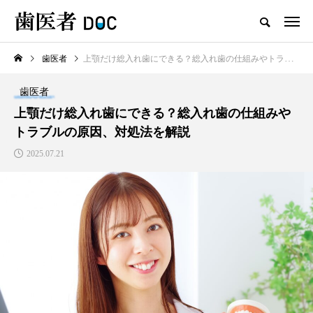
歯医者
上顎だけ総入れ歯にできる？総入れ歯の仕組みやトラブルの原因、対処法を解説
TOP
歯医者
新着記事
上顎だけ総入れ歯にできる？総入れ歯の仕組みや
トラブルの原因、対処法を解説
歯医者
2025.07.21
セラミックの歯の磨き方は普
通の歯と同じで大丈夫？正し