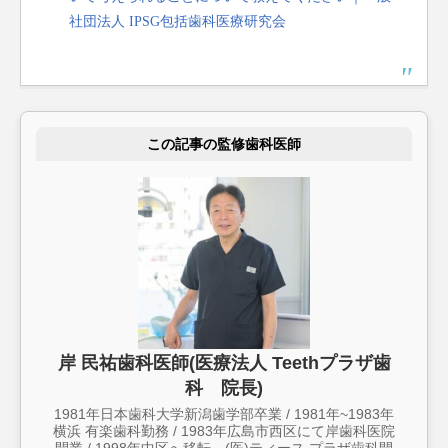
社団法人 IPSG包括歯科医療研究会
この記事の監修歯科医師
岸 民祐歯科医師(医療法人 Teethプラザ歯
科 院長)
1981年日本歯科大学新潟歯学部卒業 / 1981年~1983年
横浜 有楽歯科勤務 / 1983年広島市西区にて岸歯科医院
開業 / 1998年中区へ移転、(医)ティース プラザ歯科開