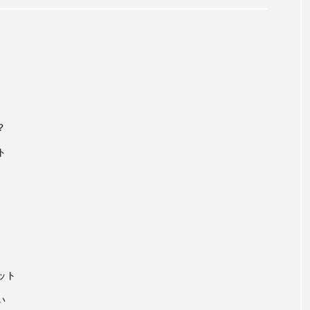
？
ト
ット
い