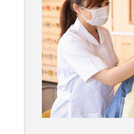
セラミックの歯の磨き方は
の歯と同じで大丈夫？正し
き方や注意点、長持ちさせ
イントを解説
2025.12.21
コラム
セラミック