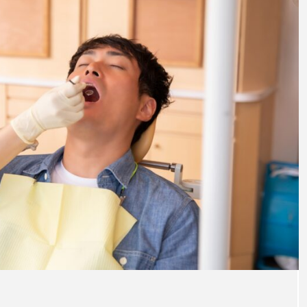
普通
い磨
るポ
注目のトピック